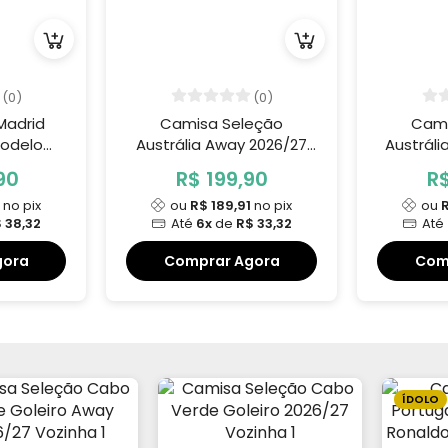
(0)
(0)
Madrid
Camisa Seleção
Cami
Modelo
Austrália Away 2026/27
Austrál
r
Irankunda 17
Ir
90
R$ 199,90
R$
1
no pix
ou
R$ 189,91
no pix
ou
R
 38,32
Até
6x
de
R$ 33,32
Até
gora
Comprar Agora
Com
ÍDOLO