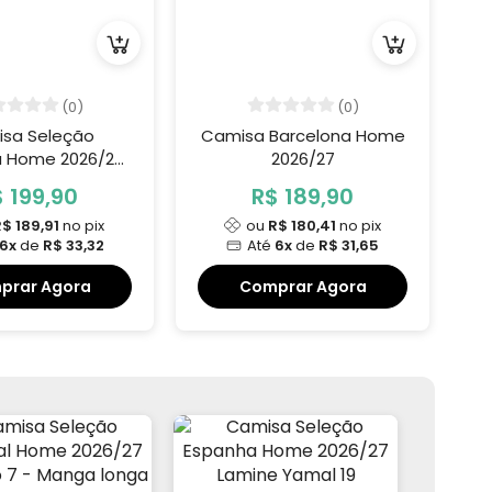
(0)
(0)
sa Seleção
Camisa Barcelona Home
C
ia Home 2026/27
2026/27
ankunda 17
 199,90
R$ 189,90
$ 189,91
no pix
ou
R$ 180,41
no pix
6x
de
R$ 33,32
Até
6x
de
R$ 31,65
prar Agora
Comprar Agora
ÍDOLO