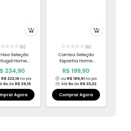
(0)
(0)
misa Seleção
Camisa Seleção
Ca
rtugal Home
Espanha Home
Ar
/27 Ronaldo 7 -
2026/27 Lamine
202
$ 234,90
R$ 199,90
anga longa
Yamal 19
u
R$ 223,16
no pix
ou
R$ 189,91
no pix
o
té
6x
de
R$ 39,15
Até
6x
de
R$ 33,32
A
mprar Agora
Comprar Agora
Co