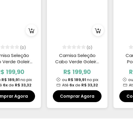
(0)
(0)
misa Seleção
Camisa Seleção
Ca
 Verde Goleiro
Cabo Verde Goleiro
Po
way 2026/27
2026/27 Vozinha 1
2026
R$ 199,90
R$ 199,90
R
Vozinha 1
M
u
R$ 189,91
no pix
ou
R$ 189,91
no pix
o
té
6x
de
R$ 33,32
Até
6x
de
R$ 33,32
A
mprar Agora
Comprar Agora
Co